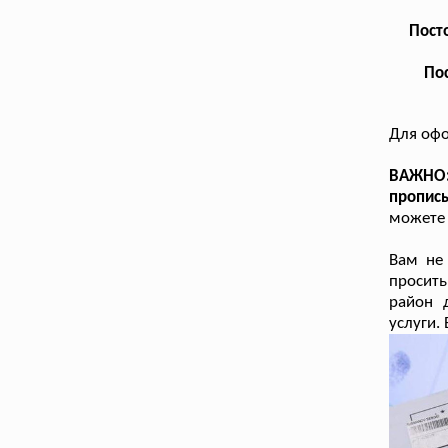
Посто
Пос
Для офо
ВАЖНО
пропис
можете 
Вам не 
просить
район 
услуги.