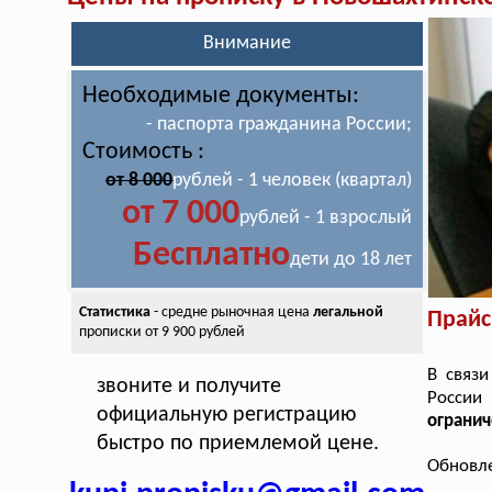
Внимание
Необходимые документы:
- паспорта гражданина России;
Стоимость :
от 8 000
рублей - 1 человек (квартал)
от 7 000
рублей - 1 взрослый
Бесплатно
дети до 18 лет
Статистика
- средне рыночная цена
легальной
Прайс
прописки от 9 900 рублей
В связи
звоните и получите
России
официальную регистрацию
ограни
быстро по приемлемой цене.
Обновле