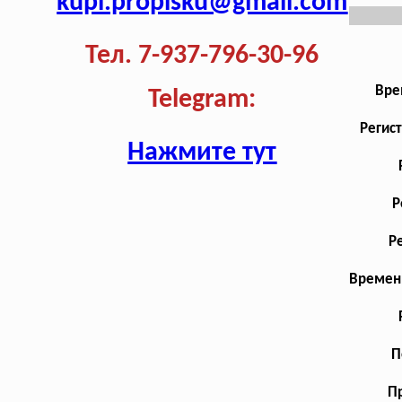
kupi.propisku@gmail.com
Тел. 7-937-796-30-96
Вре
Telegram:
Регис
Нажмите тут
Р
Р
Временн
П
Пр